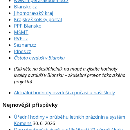
www.impera-akademie.cz
Blansko.cz
Jihomoravský kraj
Krajský školský portál
PPP Blansko
MŠMT
RVP.cz
Seznam.cz
Idnes.cz
Čistota ovzduší v Blansku
(Klikněte na šestiúhelník na mapě a zjistíte hodnoty
kvality ovzduší v Blansku – zkušební provoz žákovského
projektu)
Aktuální hodnoty ovzduší a počasí u naší školy
Nejnovější příspěvky
Úřední hodiny v průběhu letních prázdnin a systém
Komens
30. 6. 2026
Den otevřených dveří u příležitosti 70. výročí školy