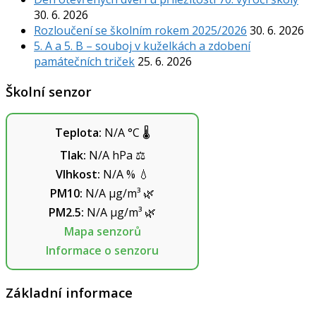
30. 6. 2026
Rozloučení se školním rokem 2025/2026
30. 6. 2026
5. A a 5. B – souboj v kuželkách a zdobení
památečních triček
25. 6. 2026
Školní senzor
Teplota:
N/A
°C
🌡️
Tlak:
N/A
hPa
⚖️
Vlhkost:
N/A
%
💧
PM10:
N/A
µg/m³
🌿
PM2.5:
N/A
µg/m³
🌿
Mapa senzorů
Informace o senzoru
Základní informace