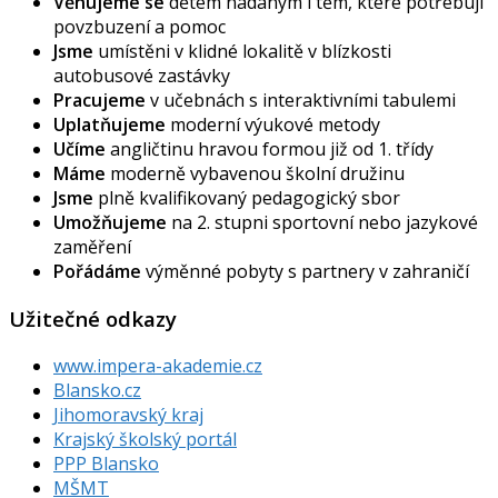
Věnujeme se
dětem nadaným i těm, které potřebují
povzbuzení a pomoc
Jsme
umístěni v klidné lokalitě v blízkosti
autobusové zastávky
Pracujeme
v učebnách s interaktivními tabulemi
Uplatňujeme
moderní výukové metody
Učíme
angličtinu hravou formou již od 1. třídy
Máme
moderně vybavenou školní družinu
Jsme
plně kvalifikovaný pedagogický sbor
Umožňujeme
na 2. stupni sportovní nebo jazykové
zaměření
Pořádáme
výměnné pobyty s partnery v zahraničí
Užitečné odkazy
www.impera-akademie.cz
Blansko.cz
Jihomoravský kraj
Krajský školský portál
PPP Blansko
MŠMT