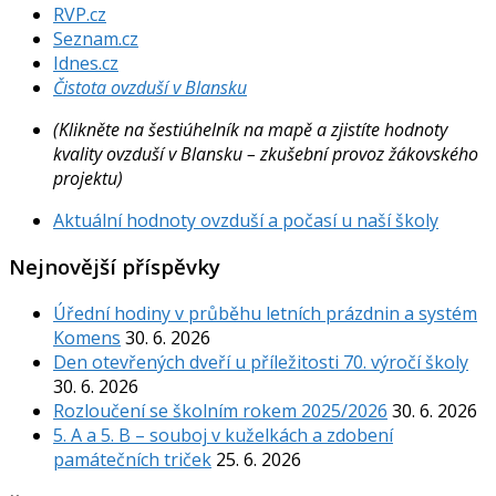
RVP.cz
Seznam.cz
Idnes.cz
Čistota ovzduší v Blansku
(Klikněte na šestiúhelník na mapě a zjistíte hodnoty
kvality ovzduší v Blansku – zkušební provoz žákovského
projektu)
Aktuální hodnoty ovzduší a počasí u naší školy
Nejnovější příspěvky
Úřední hodiny v průběhu letních prázdnin a systém
Komens
30. 6. 2026
Den otevřených dveří u příležitosti 70. výročí školy
30. 6. 2026
Rozloučení se školním rokem 2025/2026
30. 6. 2026
5. A a 5. B – souboj v kuželkách a zdobení
památečních triček
25. 6. 2026