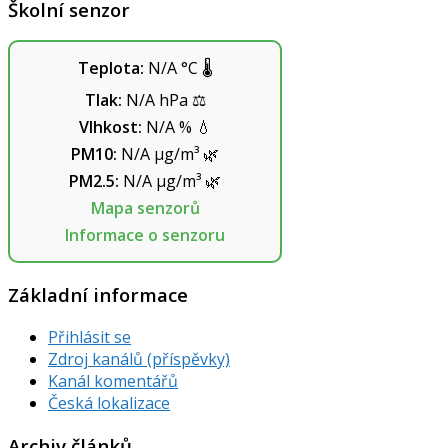
Školní senzor
Teplota:
N/A
°C
🌡️
Tlak:
N/A
hPa
⚖️
Vlhkost:
N/A
%
💧
PM10:
N/A
µg/m³
🌿
PM2.5:
N/A
µg/m³
🌿
Mapa senzorů
Informace o senzoru
Základní informace
Přihlásit se
Zdroj kanálů (příspěvky)
Kanál komentářů
Česká lokalizace
Archiv článků