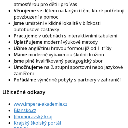
atmosférou pro děti i pro Vás
Věnujeme se
dětem nadaným i těm, které potřebují
povzbuzení a pomoc
Jsme
umístěni v klidné lokalitě v blízkosti
autobusové zastávky
Pracujeme
v učebnách s interaktivními tabulemi
Uplatňujeme
moderní výukové metody
Učíme
angličtinu hravou formou již od 1. třídy
Máme
moderně vybavenou školní družinu
Jsme
plně kvalifikovaný pedagogický sbor
Umožňujeme
na 2. stupni sportovní nebo jazykové
zaměření
Pořádáme
výměnné pobyty s partnery v zahraničí
Užitečné odkazy
www.impera-akademie.cz
Blansko.cz
Jihomoravský kraj
Krajský školský portál