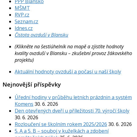
PPP Blansko
MŠMT
RVP.cz
Seznam.cz
Idnes.cz
Čistota ovzduší v Blansku
(Klikněte na šestiúhelník na mapě a zjistíte hodnoty
kvality ovzduší v Blansku – zkušební provoz žákovského
projektu)
Aktuální hodnoty ovzduší a počasí u naší školy
Nejnovější příspěvky
Úřední hodiny v průběhu letních prázdnin a systém
Komens
30. 6. 2026
Den otevřených dveří u příležitosti 70. výročí školy
30. 6. 2026
Rozloučení se školním rokem 2025/2026
30. 6. 2026
5. A a 5. B – souboj v kuželkách a zdobení