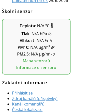
památečních triček
25. 6. 2026
Školní senzor
Teplota:
N/A
°C
🌡️
Tlak:
N/A
hPa
⚖️
Vlhkost:
N/A
%
💧
PM10:
N/A
µg/m³
🌿
PM2.5:
N/A
µg/m³
🌿
Mapa senzorů
Informace o senzoru
Základní informace
Přihlásit se
Zdroj kanálů (příspěvky)
Kanál komentářů
Česká lokalizace