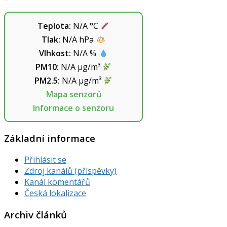
Teplota:
N/A
°C
Tlak:
N/A
hPa
Vlhkost:
N/A
%
PM10:
N/A
µg/m³
PM2.5:
N/A
µg/m³
Mapa senzorů
Informace o senzoru
Základní informace
Přihlásit se
Zdroj kanálů (příspěvky)
Kanál komentářů
Česká lokalizace
Archiv článků