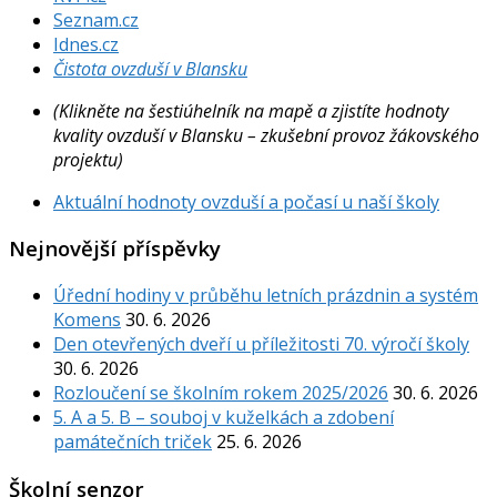
Seznam.cz
Idnes.cz
Čistota ovzduší v Blansku
(Klikněte na šestiúhelník na mapě a zjistíte hodnoty
kvality ovzduší v Blansku – zkušební provoz žákovského
projektu)
Aktuální hodnoty ovzduší a počasí u naší školy
Nejnovější příspěvky
Úřední hodiny v průběhu letních prázdnin a systém
Komens
30. 6. 2026
Den otevřených dveří u příležitosti 70. výročí školy
30. 6. 2026
Rozloučení se školním rokem 2025/2026
30. 6. 2026
5. A a 5. B – souboj v kuželkách a zdobení
památečních triček
25. 6. 2026
Školní senzor