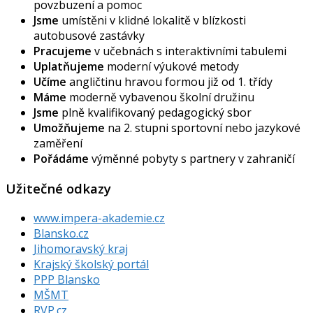
povzbuzení a pomoc
Jsme
umístěni v klidné lokalitě v blízkosti
autobusové zastávky
Pracujeme
v učebnách s interaktivními tabulemi
Uplatňujeme
moderní výukové metody
Učíme
angličtinu hravou formou již od 1. třídy
Máme
moderně vybavenou školní družinu
Jsme
plně kvalifikovaný pedagogický sbor
Umožňujeme
na 2. stupni sportovní nebo jazykové
zaměření
Pořádáme
výměnné pobyty s partnery v zahraničí
Užitečné odkazy
www.impera-akademie.cz
Blansko.cz
Jihomoravský kraj
Krajský školský portál
PPP Blansko
MŠMT
RVP.cz