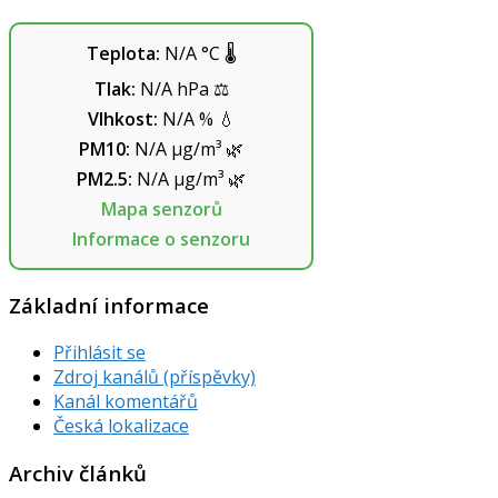
Teplota:
N/A
°C
🌡️
Tlak:
N/A
hPa
⚖️
Vlhkost:
N/A
%
💧
PM10:
N/A
µg/m³
🌿
PM2.5:
N/A
µg/m³
🌿
Mapa senzorů
Informace o senzoru
Základní informace
Přihlásit se
Zdroj kanálů (příspěvky)
Kanál komentářů
Česká lokalizace
Archiv článků