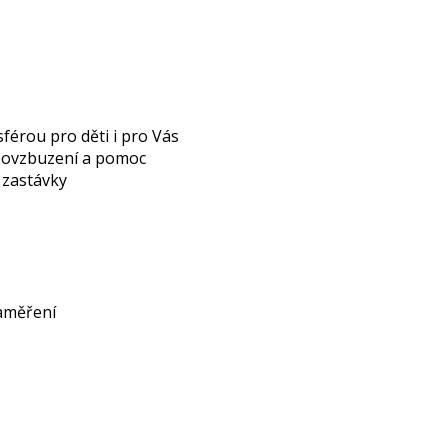
férou pro děti i pro Vás
 povzbuzení a pomoc
é zastávky
zaměření