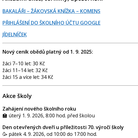
BAKALÁŘI – ŽÁKOVSKÁ KNÍŽKA – KOMENS
PŘIHLÁŠENÍ DO ŠKOLNÍHO ÚČTU GOOGLE
JÍDELNÍČEK
Nový ceník obědů platný od 1. 9. 2025:
žáci 7–10 let: 30 Kč
žáci 11–14 let: 32 Kč
žáci 15 a více let: 34 Kč
Akce školy
Zahájení nového školního roku
🏫 úterý 1. 9. 2026, 8:00 hod. před školou
Den otevřených dveří u příležitosti 70. výročí školy
🥳 pátek 4. 9. 2026, od 10:00 do 17:00 hod.