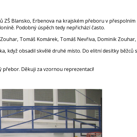
áků ZŠ Blansko, Erbenova na krajském přeboru v přespolním 
oníně. Podobný úspěch tedy nepřichází často.
š Zouhar, Tomáš Komárek, Tomáš Nevřiva, Dominik Zouhar, 
rka, když obsadil skvělé druhé místo. Do elitní desítky běžc
 přebor. Děkuji za vzornou reprezentaci!