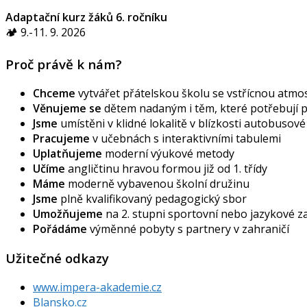
Adaptační kurz žáků 6. ročníku
🏕️ 9.-11. 9. 2026
Proč právě k nám?
Chceme
vytvářet přátelskou školu se vstřícnou atmos
Věnujeme se
dětem nadaným i těm, které potřebují
Jsme
umístěni v klidné lokalitě v blízkosti autobusov
Pracujeme
v učebnách s interaktivními tabulemi
Uplatňujeme
moderní výukové metody
Učíme
angličtinu hravou formou již od 1. třídy
Máme
moderně vybavenou školní družinu
Jsme
plně kvalifikovaný pedagogický sbor
Umožňujeme
na 2. stupni sportovní nebo jazykové 
Pořádáme
výměnné pobyty s partnery v zahraničí
Užitečné odkazy
www.impera-akademie.cz
Blansko.cz