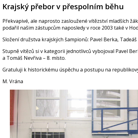
Krajský přebor v přespolním běhu
Překvapivé, ale naprosto zasloužené vítězství mladších ž
podařil našim zástupcům naposledy v roce 2003 také v Hod
Složení družstva krajských šampionů: Pavel Berka, Tadeá
Stupně vítězů si v kategorii jednotlivců vybojoval Pavel Be
a Tomáš Nevřiva – 8. místo.
Gratuluji k historickému úspěchu a postupu na republikový
M. Vrána