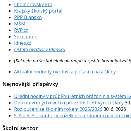
Jihomoravský kraj
Krajský školský portál
PPP Blansko
MŠMT
RVP.cz
Seznam.cz
Idnes.cz
Čistota ovzduší v Blansku
(Klikněte na šestiúhelník na mapě a zjistíte hodnoty kval
Aktuální hodnoty ovzduší a počasí u naší školy
Nejnovější příspěvky
Úřední hodiny v průběhu letních prázdnin a systém 
Den otevřených dveří u příležitosti 70. výročí školy
30.
Rozloučení se školním rokem 2025/2026
30. 6. 2026
5. A a 5. B – souboj v kuželkách a zdobení památečníc
Školní senzor