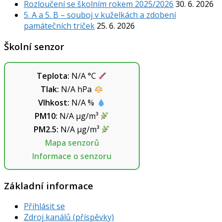
Rozloučení se školním rokem 2025/2026
30. 6. 2026
5. A a 5. B – souboj v kuželkách a zdobení
památečních triček
25. 6. 2026
Školní senzor
Teplota:
N/A
°C
Tlak:
N/A
hPa
Vlhkost:
N/A
%
PM10:
N/A
µg/m³
PM2.5:
N/A
µg/m³
Mapa senzorů
Informace o senzoru
Základní informace
Přihlásit se
Zdroj kanálů (příspěvky)