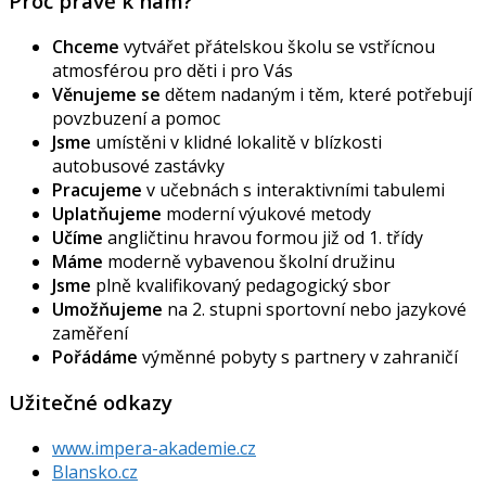
Proč právě k nám?
Chceme
vytvářet přátelskou školu se vstřícnou
atmosférou pro děti i pro Vás
Věnujeme se
dětem nadaným i těm, které potřebují
povzbuzení a pomoc
Jsme
umístěni v klidné lokalitě v blízkosti
autobusové zastávky
Pracujeme
v učebnách s interaktivními tabulemi
Uplatňujeme
moderní výukové metody
Učíme
angličtinu hravou formou již od 1. třídy
Máme
moderně vybavenou školní družinu
Jsme
plně kvalifikovaný pedagogický sbor
Umožňujeme
na 2. stupni sportovní nebo jazykové
zaměření
Pořádáme
výměnné pobyty s partnery v zahraničí
Užitečné odkazy
www.impera-akademie.cz
Blansko.cz