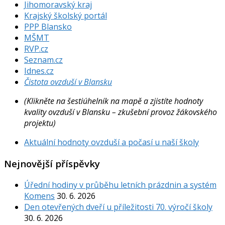
Jihomoravský kraj
Krajský školský portál
PPP Blansko
MŠMT
RVP.cz
Seznam.cz
Idnes.cz
Čistota ovzduší v Blansku
(Klikněte na šestiúhelník na mapě a zjistíte hodnoty
kvality ovzduší v Blansku – zkušební provoz žákovského
projektu)
Aktuální hodnoty ovzduší a počasí u naší školy
Nejnovější příspěvky
Úřední hodiny v průběhu letních prázdnin a systém
Komens
30. 6. 2026
Den otevřených dveří u příležitosti 70. výročí školy
30. 6. 2026