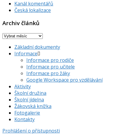
Kanál komentářů
Česká lokalizace
Archiv článků
Archiv
článků
Základní dokumenty
Informace
Informace pro rodiče
Informace pro učitele
Informace pro žáky
Google Workspace pro vzdělávání
Aktivity
Školní družina
Školní jídelna
Žákovská knížka
Fotogalerie
Kontakty
Prohlášení o přístupnosti