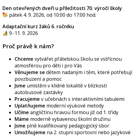
Den otevřených dveří u příležitosti 70. výročí školy
pátek 4. 9. 2026, od 10:00 do 17:00 hod.
Adaptační kurz žáků 6. ročníku
9.-11. 9. 2026
Proč právě k nám?
Chceme
vytvářet přátelskou školu se vstřícnou
atmosférou pro děti i pro Vás
Věnujeme se
dětem nadaným i těm, které potřebují
povzbuzení a pomoc
Jsme
umístěni v klidné lokalitě v blízkosti
autobusové zastávky
Pracujeme
v učebnách s interaktivními tabulemi
Uplatňujeme
moderní výukové metody
Učíme
angličtinu hravou formou již od 1. třídy
Máme
moderně vybavenou školní družinu
Jsme
plně kvalifikovaný pedagogický sbor
Umožňujeme
na 2. stupni sportovní nebo jazykové