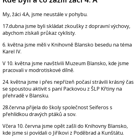
My, žáci 4.A, jsme neustále v pohybu.
17.dubna jsme byli skládat zkoušky z dopravní výchovy,
abychom získali průkaz cyklisty.
6. května jsme měli v Knihovně Blansko besedu na téma
Karel IV.
V 10. května jsme navštívili Muzeum Blansko, kde jsme
pracovali v modrotiskové dílně.
24. května jsme i přes nepřízeň počasí strávili krásný čas
se spoustou aktivit s paní Packovou z ŠLP Křtiny na
přehradě v Blansku.
28.června přijela do školy společnost Seiferos s
přehlídkou dravých ptáků a sov.
Včera 10. června jsme opět zašli do Knihovny Blansko,
kde jsme si povídali o Jiříkovi z Poděbrad a Kunštátu.