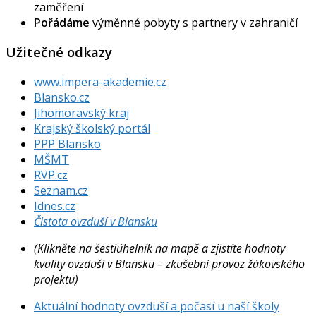
zaměření
Pořádáme
výměnné pobyty s partnery v zahraničí
Užitečné odkazy
www.impera-akademie.cz
Blansko.cz
Jihomoravský kraj
Krajský školský portál
PPP Blansko
MŠMT
RVP.cz
Seznam.cz
Idnes.cz
Čistota ovzduší v Blansku
(Klikněte na šestiúhelník na mapě a zjistíte hodnoty
kvality ovzduší v Blansku – zkušební provoz žákovského
projektu)
Aktuální hodnoty ovzduší a počasí u naší školy