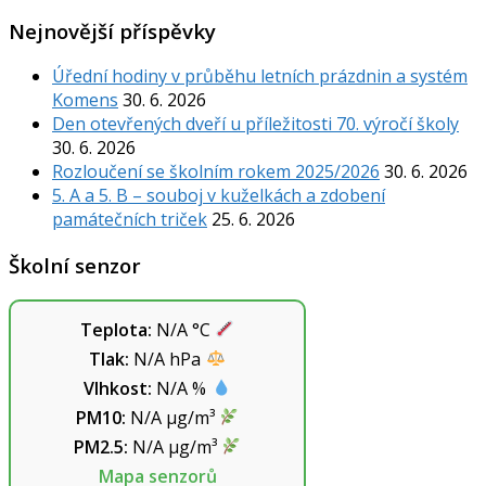
Nejnovější příspěvky
Úřední hodiny v průběhu letních prázdnin a systém
Komens
30. 6. 2026
Den otevřených dveří u příležitosti 70. výročí školy
30. 6. 2026
Rozloučení se školním rokem 2025/2026
30. 6. 2026
5. A a 5. B – souboj v kuželkách a zdobení
památečních triček
25. 6. 2026
Školní senzor
Teplota:
N/A
°C
Tlak:
N/A
hPa
Vlhkost:
N/A
%
PM10:
N/A
µg/m³
PM2.5:
N/A
µg/m³
Mapa senzorů