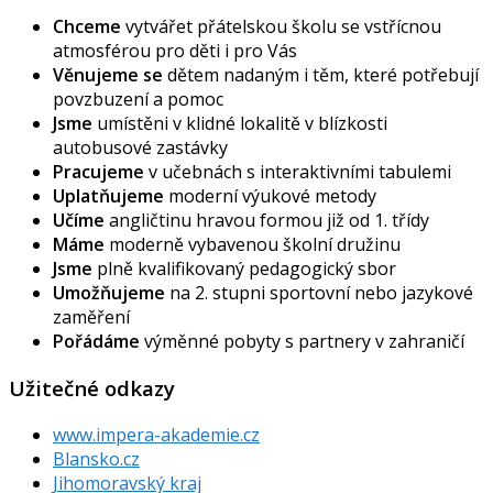
Chceme
vytvářet přátelskou školu se vstřícnou
atmosférou pro děti i pro Vás
Věnujeme se
dětem nadaným i těm, které potřebují
povzbuzení a pomoc
Jsme
umístěni v klidné lokalitě v blízkosti
autobusové zastávky
Pracujeme
v učebnách s interaktivními tabulemi
Uplatňujeme
moderní výukové metody
Učíme
angličtinu hravou formou již od 1. třídy
Máme
moderně vybavenou školní družinu
Jsme
plně kvalifikovaný pedagogický sbor
Umožňujeme
na 2. stupni sportovní nebo jazykové
zaměření
Pořádáme
výměnné pobyty s partnery v zahraničí
Užitečné odkazy
www.impera-akademie.cz
Blansko.cz
Jihomoravský kraj