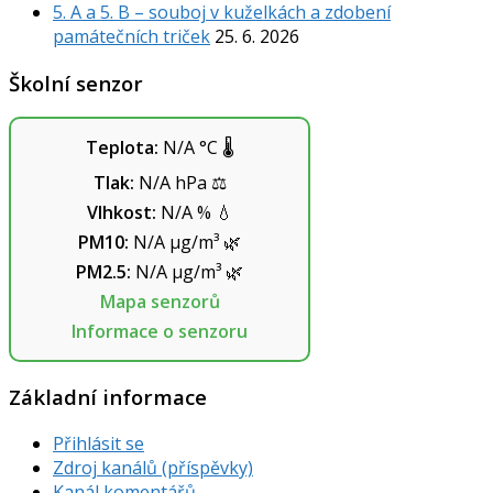
5. A a 5. B – souboj v kuželkách a zdobení
památečních triček
25. 6. 2026
Školní senzor
Teplota:
N/A
°C
🌡️
Tlak:
N/A
hPa
⚖️
Vlhkost:
N/A
%
💧
PM10:
N/A
µg/m³
🌿
PM2.5:
N/A
µg/m³
🌿
Mapa senzorů
Informace o senzoru
Základní informace
Přihlásit se
Zdroj kanálů (příspěvky)
Kanál komentářů