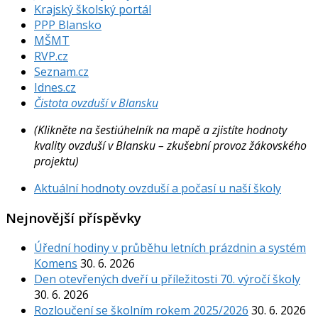
Krajský školský portál
PPP Blansko
MŠMT
RVP.cz
Seznam.cz
Idnes.cz
Čistota ovzduší v Blansku
(Klikněte na šestiúhelník na mapě a zjistíte hodnoty
kvality ovzduší v Blansku – zkušební provoz žákovského
projektu)
Aktuální hodnoty ovzduší a počasí u naší školy
Nejnovější příspěvky
Úřední hodiny v průběhu letních prázdnin a systém
Komens
30. 6. 2026
Den otevřených dveří u příležitosti 70. výročí školy
30. 6. 2026
Rozloučení se školním rokem 2025/2026
30. 6. 2026