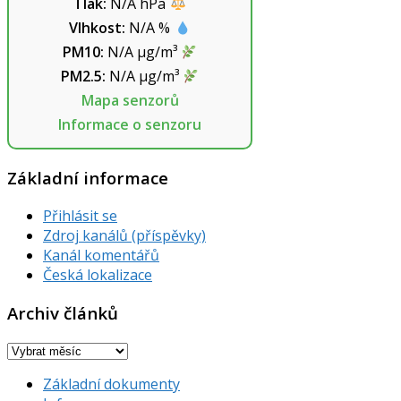
Tlak:
N/A
hPa
Vlhkost:
N/A
%
PM10:
N/A
µg/m³
PM2.5:
N/A
µg/m³
Mapa senzorů
Informace o senzoru
Základní informace
Přihlásit se
Zdroj kanálů (příspěvky)
Kanál komentářů
Česká lokalizace
Archiv článků
Archiv
článků
Základní dokumenty