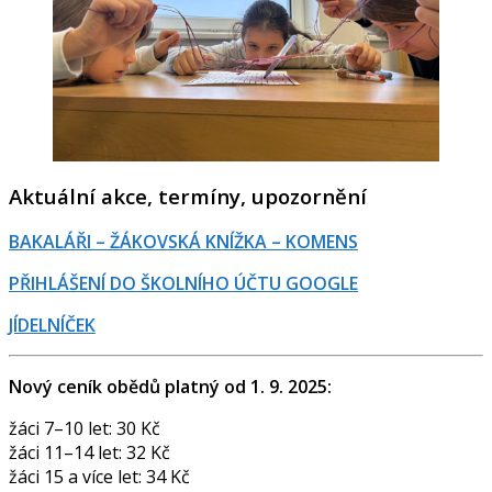
Aktuální akce, termíny, upozornění
BAKALÁŘI – ŽÁKOVSKÁ KNÍŽKA – KOMENS
PŘIHLÁŠENÍ DO ŠKOLNÍHO ÚČTU GOOGLE
JÍDELNÍČEK
Nový ceník obědů platný od 1. 9. 2025:
žáci 7–10 let: 30 Kč
žáci 11–14 let: 32 Kč
žáci 15 a více let: 34 Kč