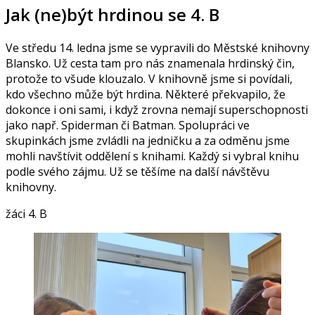
Jak (ne)být hrdinou se 4. B
Ve středu 14. ledna jsme se vypravili do Městské knihovny
Blansko. Už cesta tam pro nás znamenala hrdinský čin,
protože to všude klouzalo. V knihovně jsme si povídali,
kdo všechno může být hrdina. Některé překvapilo, že
dokonce i oni sami, i když zrovna nemají superschopnosti
jako např. Spiderman či Batman. Spolupráci ve
skupinkách jsme zvládli na jedničku a za odměnu jsme
mohli navštívit oddělení s knihami. Každý si vybral knihu
podle svého zájmu. Už se těšíme na další návštěvu
knihovny.
žáci 4. B