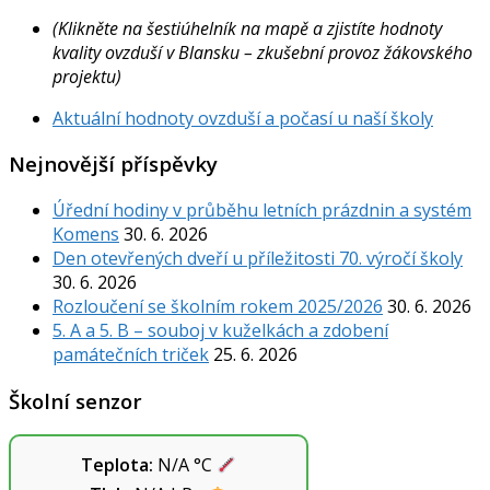
(Klikněte na šestiúhelník na mapě a zjistíte hodnoty
kvality ovzduší v Blansku – zkušební provoz žákovského
projektu)
Aktuální hodnoty ovzduší a počasí u naší školy
Nejnovější příspěvky
Úřední hodiny v průběhu letních prázdnin a systém
Komens
30. 6. 2026
Den otevřených dveří u příležitosti 70. výročí školy
30. 6. 2026
Rozloučení se školním rokem 2025/2026
30. 6. 2026
5. A a 5. B – souboj v kuželkách a zdobení
památečních triček
25. 6. 2026
Školní senzor
Teplota:
N/A
°C