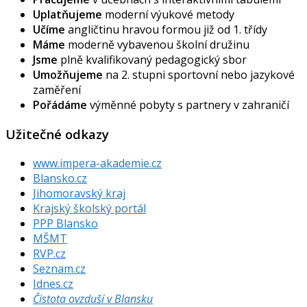
Uplatňujeme
moderní výukové metody
Učíme
angličtinu hravou formou již od 1. třídy
Máme
moderně vybavenou školní družinu
Jsme
plně kvalifikovaný pedagogický sbor
Umožňujeme
na 2. stupni sportovní nebo jazykové
zaměření
Pořádáme
výměnné pobyty s partnery v zahraničí
Užitečné odkazy
www.impera-akademie.cz
Blansko.cz
Jihomoravský kraj
Krajský školský portál
PPP Blansko
MŠMT
RVP.cz
Seznam.cz
Idnes.cz
Čistota ovzduší v Blansku