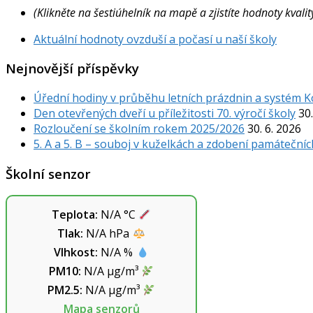
(Klikněte na šestiúhelník na mapě a zjistíte hodnoty kval
Aktuální hodnoty ovzduší a počasí u naší školy
Nejnovější příspěvky
Úřední hodiny v průběhu letních prázdnin a systém 
Den otevřených dveří u příležitosti 70. výročí školy
30.
Rozloučení se školním rokem 2025/2026
30. 6. 2026
5. A a 5. B – souboj v kuželkách a zdobení památečníc
Školní senzor
Teplota:
N/A
°C
Tlak:
N/A
hPa
Vlhkost:
N/A
%
PM10:
N/A
µg/m³
PM2.5:
N/A
µg/m³
Mapa senzorů