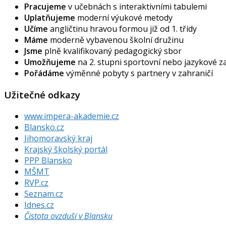
Pracujeme
v učebnách s interaktivními tabulemi
Uplatňujeme
moderní výukové metody
Učíme
angličtinu hravou formou již od 1. třídy
Máme
moderně vybavenou školní družinu
Jsme
plně kvalifikovaný pedagogický sbor
Umožňujeme
na 2. stupni sportovní nebo jazykové 
Pořádáme
výměnné pobyty s partnery v zahraničí
Užitečné odkazy
www.impera-akademie.cz
Blansko.cz
Jihomoravský kraj
Krajský školský portál
PPP Blansko
MŠMT
RVP.cz
Seznam.cz
Idnes.cz
Čistota ovzduší v Blansku