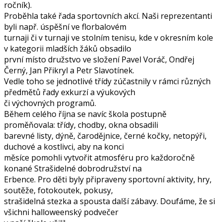
ročník).
Proběhla také řada sportovních akcí. Naši reprezentanti
byli např. úspěšní ve florbalovém
turnaji či v turnaji ve stolním tenisu, kde v okresním kole
v kategorii mladších žáků obsadilo
první místo družstvo ve složení Pavel Voráč, Ondřej
Černý, Jan Přikryl a Petr Slavotínek.
Vedle toho se jednotlivé třídy zúčastnily v rámci různých
předmětů řady exkurzí a výukových
či výchovných programů.
Během celého října se navíc škola postupně
proměňovala: třídy, chodby, okna obsadili
barevné listy, dýně, čarodějnice, černé kočky, netopýři,
duchové a kostlivci, aby na konci
měsíce pomohli vytvořit atmosféru pro každoročně
konané Strašidelné dobrodružství na
Erbence. Pro děti byly připraveny sportovní aktivity, hry,
soutěže, fotokoutek, pokusy,
strašidelná stezka a spousta další zábavy. Doufáme, že si
všichni halloweenský podvečer