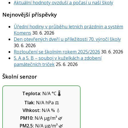
Aktuální hodnoty ovzduší a počasí u naší školy
Nejnovější příspěvky
Úřední hodiny v průběhu letních prázdnin a systém
Komens
30. 6. 2026
Den otevřených dveří u příležitosti 70. výročí školy
30. 6. 2026
Rozloučení se školním rokem 2025/2026
30. 6. 2026
5. A a 5. B – souboj v kuželkách a zdobení
památečních triček
25. 6. 2026
Školní senzor
Teplota:
N/A
°C
🌡️
Tlak:
N/A
hPa
⚖️
Vlhkost:
N/A
%
💧
PM10:
N/A
µg/m³
🌿
PM2.5:
N/A
µg/m³
🌿