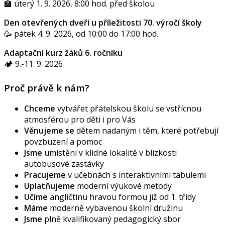
🏫 úterý 1. 9. 2026, 8:00 hod. před školou
Den otevřených dveří u příležitosti 70. výročí školy
🥳 pátek 4. 9. 2026, od 10:00 do 17:00 hod.
Adaptační kurz žáků 6. ročníku
🏕️ 9.-11. 9. 2026
Proč právě k nám?
Chceme
vytvářet přátelskou školu se vstřícnou
atmosférou pro děti i pro Vás
Věnujeme se
dětem nadaným i těm, které potřebují
povzbuzení a pomoc
Jsme
umístěni v klidné lokalitě v blízkosti
autobusové zastávky
Pracujeme
v učebnách s interaktivními tabulemi
Uplatňujeme
moderní výukové metody
Učíme
angličtinu hravou formou již od 1. třídy
Máme
moderně vybavenou školní družinu
Jsme
plně kvalifikovaný pedagogický sbor