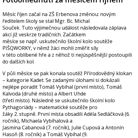
Měsíc říjen začal na ZŠ Erbenova změnou: novým
ředitelem školy se stal Mgr. Bc. Michal
Souček. Tuto výjimečnou událost následovala záplava
akcí již veskrze tradičních. Začátkem
měsíce se např. uskutečnilo školní kolo soutěže
PIŠQWORKY, v němž žáci mohli změřit síly
v této oblíbené hře a z něhož ti nejúspěšnější postoupili
do dalších kol.
V půli měsíce se pak konala soutěž Přírodovědný klokan
– kategorie Kadet. Se zadanými úlohami si dokázali
nejlépe poradit Tomáš Vybíhal (první místo), Tomáš
Kalvoda (druhé místo) a Albert Uhde
(třetí místo). Následně se uskutečnilo školní kolo
Pythagoriády – matematické soutěže pro
žáky 2. stupně. První místa obsadili Adéla Sedláčková (6.
ročník), Michaela Vybíhalová a
Jasmína Cabanová (7. ročník), Julie Cupová a Antonín
Hasoň (8. ročník) a Tomáš Vybíhal (9.