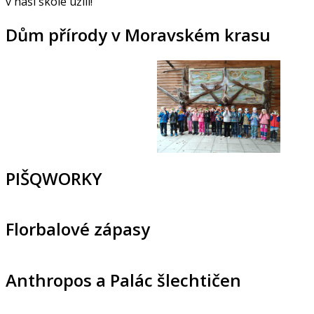
v naší škole užili!
Dům přírody v Moravském krasu
PIŠQWORKY
Florbalové zápasy
Anthropos a Palác šlechtičen