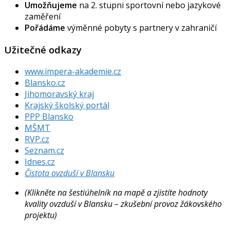
Umožňujeme
na 2. stupni sportovní nebo jazykové
zaměření
Pořádáme
výměnné pobyty s partnery v zahraničí
Užitečné odkazy
www.impera-akademie.cz
Blansko.cz
Jihomoravský kraj
Krajský školský portál
PPP Blansko
MŠMT
RVP.cz
Seznam.cz
Idnes.cz
Čistota ovzduší v Blansku
(Klikněte na šestiúhelník na mapě a zjistíte hodnoty
kvality ovzduší v Blansku – zkušební provoz žákovského
projektu)