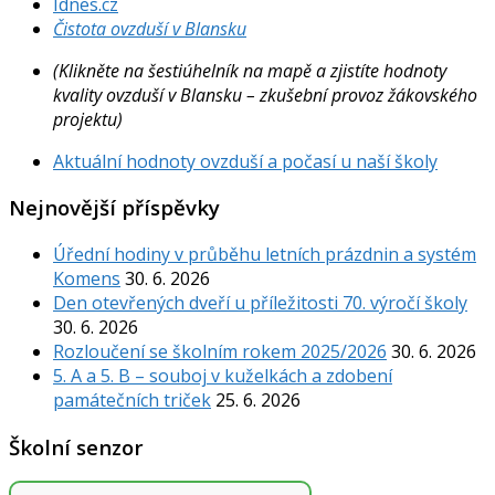
Idnes.cz
Čistota ovzduší v Blansku
(Klikněte na šestiúhelník na mapě a zjistíte hodnoty
kvality ovzduší v Blansku – zkušební provoz žákovského
projektu)
Aktuální hodnoty ovzduší a počasí u naší školy
Nejnovější příspěvky
Úřední hodiny v průběhu letních prázdnin a systém
Komens
30. 6. 2026
Den otevřených dveří u příležitosti 70. výročí školy
30. 6. 2026
Rozloučení se školním rokem 2025/2026
30. 6. 2026
5. A a 5. B – souboj v kuželkách a zdobení
památečních triček
25. 6. 2026
Školní senzor