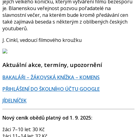
jejich velkého koníčku, kterým vytváření filmů bezesporu
je. Blanenskou veřejnost pozvou pořadatelé na
slavnostní večer, na kterém bude kromě předávání cen
také zajímavá beseda s některým z oblíbených českých
youtuberů.
J. Cinkl, vedoucí filmového kroužku
Aktuální akce, termíny, upozornění
BAKALÁŘI – ŽÁKOVSKÁ KNÍŽKA – KOMENS
PŘIHLÁŠENÍ DO ŠKOLNÍHO ÚČTU GOOGLE
JÍDELNÍČEK
Nový ceník obědů platný od 1. 9. 2025:
žáci 7–10 let: 30 Kč
žáci 11–14 let: 32 Kč