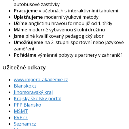
autobusové zastávky
Pracujeme
v učebnách s interaktivními tabulemi
Uplatňujeme
moderní výukové metody
Učíme
angličtinu hravou formou již od 1. třídy
Máme
moderně vybavenou školní družinu
Jsme
plně kvalifikovaný pedagogický sbor
Umožňujeme
na 2. stupni sportovní nebo jazykové
zaměření
Pořádáme
výměnné pobyty s partnery v zahraničí
Užitečné odkazy
www.impera-akademie.cz
Blansko.cz
Jihomoravský kraj
Krajský školský portál
PPP Blansko
MŠMT
RVP.cz
Seznam.cz