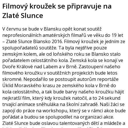
Filmový kroužek se připravuje na
Zlaté Slunce
V červnu se bude v Blansku opět konat soutěž
neprofesionálních amatérských filmařů ve věku do 19 let
– Zlaté Slunce Blansko 2016. Filmový kroužek je jedním ze
spolupořadatelů soutěže. Ta byla nejdříve pouze
zemským kolem, ale od loňského roku se Blansko stalo
pořadatelem celostátního kola. Zemská kola se konají ve
Dvoře Králové nad Labem a v Brně. Zastoupení našeho
filmového kroužku v soutěžních projekcích bude letos
skromné. Nepodařilo se postoupit autorům reportáže
Úklid Moravského krasu ze zemského kola v Brně do
kola celostátního, a tak bude barvy našeho kroužku hájit
nejkratší film, který kdy kroužek natočil, a to 24 sekund
trvající animace sněhuláka na školní zahradě. Naši žáci se
zapojí do práce na workshopu, který se v rámci akce bude
pořádat a budou se spolupodílet na organizaci akce.
Zlaté Slunce bude oslavou talentovaných dětí a mládeže a