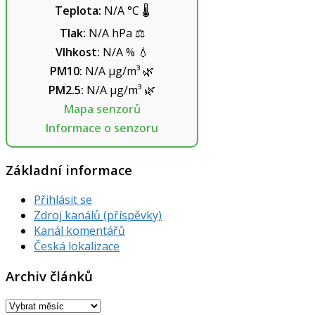
Teplota:
N/A
°C
🌡️
Tlak:
N/A
hPa
⚖️
Vlhkost:
N/A
%
💧
PM10:
N/A
µg/m³
🌿
PM2.5:
N/A
µg/m³
🌿
Mapa senzorů
Informace o senzoru
Základní informace
Přihlásit se
Zdroj kanálů (příspěvky)
Kanál komentářů
Česká lokalizace
Archiv článků
Archiv