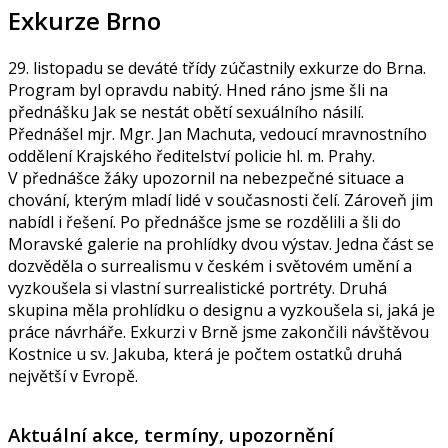
Exkurze Brno
29. listopadu se deváté třídy zúčastnily exkurze do Brna.
Program byl opravdu nabitý. Hned ráno jsme šli na
přednášku Jak se nestát obětí sexuálního násilí.
Přednášel mjr. Mgr. Jan Machuta, vedoucí mravnostního
oddělení Krajského ředitelství policie hl. m. Prahy.
V přednášce žáky upozornil na nebezpečné situace a
chování, kterým mladí lidé v současnosti čelí. Zároveň jim
nabídl i řešení. Po přednášce jsme se rozdělili a šli do
Moravské galerie na prohlídky dvou výstav. Jedna část se
dozvěděla o surrealismu v českém i světovém umění a
vyzkoušela si vlastní surrealistické portréty. Druhá
skupina měla prohlídku o designu a vyzkoušela si, jaká je
práce návrháře. Exkurzi v Brně jsme zakončili návštěvou
Kostnice u sv. Jakuba, která je počtem ostatků druhá
největší v Evropě.
Aktuální akce, termíny, upozornění