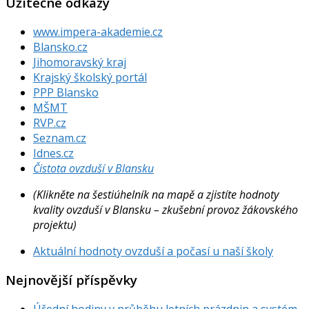
Užitečné odkazy
www.impera-akademie.cz
Blansko.cz
Jihomoravský kraj
Krajský školský portál
PPP Blansko
MŠMT
RVP.cz
Seznam.cz
Idnes.cz
Čistota ovzduší v Blansku
(Klikněte na šestiúhelník na mapě a zjistíte hodnoty
kvality ovzduší v Blansku – zkušební provoz žákovského
projektu)
Aktuální hodnoty ovzduší a počasí u naší školy
Nejnovější příspěvky