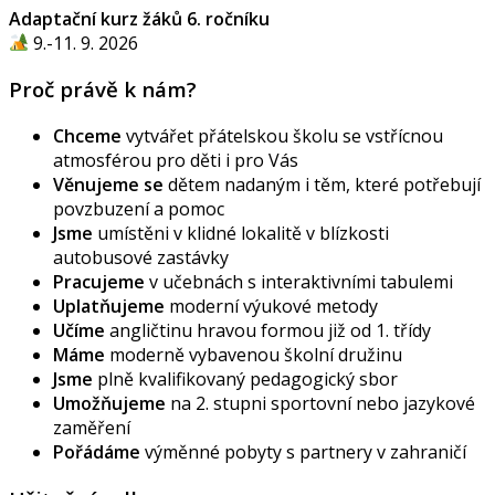
Adaptační kurz žáků 6. ročníku
9.-11. 9. 2026
Proč právě k nám?
Chceme
vytvářet přátelskou školu se vstřícnou
atmosférou pro děti i pro Vás
Věnujeme se
dětem nadaným i těm, které potřebují
povzbuzení a pomoc
Jsme
umístěni v klidné lokalitě v blízkosti
autobusové zastávky
Pracujeme
v učebnách s interaktivními tabulemi
Uplatňujeme
moderní výukové metody
Učíme
angličtinu hravou formou již od 1. třídy
Máme
moderně vybavenou školní družinu
Jsme
plně kvalifikovaný pedagogický sbor
Umožňujeme
na 2. stupni sportovní nebo jazykové
zaměření
Pořádáme
výměnné pobyty s partnery v zahraničí