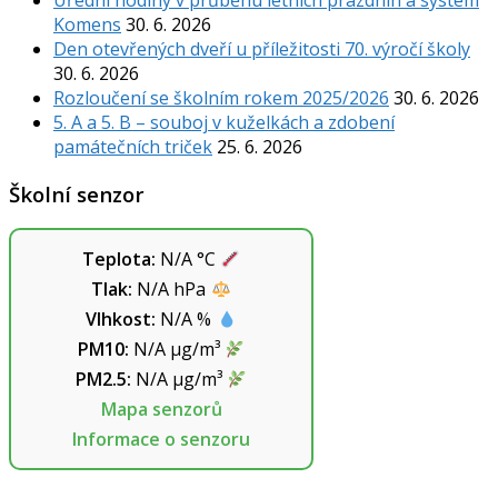
Úřední hodiny v průběhu letních prázdnin a systém
Komens
30. 6. 2026
Den otevřených dveří u příležitosti 70. výročí školy
30. 6. 2026
Rozloučení se školním rokem 2025/2026
30. 6. 2026
5. A a 5. B – souboj v kuželkách a zdobení
památečních triček
25. 6. 2026
Školní senzor
Teplota:
N/A
°C
Tlak:
N/A
hPa
Vlhkost:
N/A
%
PM10:
N/A
µg/m³
PM2.5:
N/A
µg/m³
Mapa senzorů
Informace o senzoru