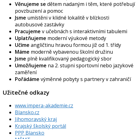
Věnujeme se
dětem nadaným i těm, které potřebují
povzbuzení a pomoc
Jsme
umístěni v klidné lokalitě v blízkosti
autobusové zastávky
Pracujeme
v učebnách s interaktivními tabulemi
Uplatňujeme
moderní výukové metody
Učíme
angličtinu hravou formou již od 1. třídy
Máme
moderně vybavenou školní družinu
Jsme
plně kvalifikovaný pedagogický sbor
Umožňujeme
na 2. stupni sportovní nebo jazykové
zaměření
Pořádáme
výměnné pobyty s partnery v zahraničí
Užitečné odkazy
www.impera-akademie.cz
Blansko.cz
Jihomoravský kraj
Krajský školský portál
PPP Blansko