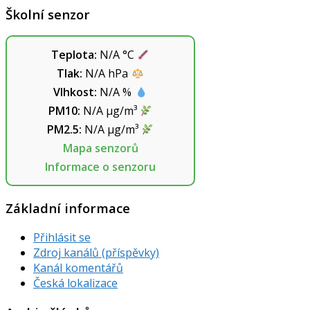
Školní senzor
Teplota:
N/A
°C
Tlak:
N/A
hPa
Vlhkost:
N/A
%
PM10:
N/A
µg/m³
PM2.5:
N/A
µg/m³
Mapa senzorů
Informace o senzoru
Základní informace
Přihlásit se
Zdroj kanálů (příspěvky)
Kanál komentářů
Česká lokalizace