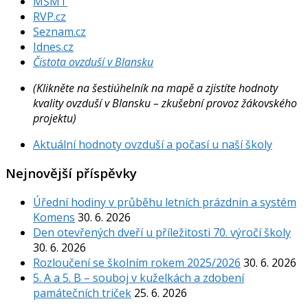
MŠMT
RVP.cz
Seznam.cz
Idnes.cz
Čistota ovzduší v Blansku
(Klikněte na šestiúhelník na mapě a zjistíte hodnoty
kvality ovzduší v Blansku – zkušební provoz žákovského
projektu)
Aktuální hodnoty ovzduší a počasí u naší školy
Nejnovější příspěvky
Úřední hodiny v průběhu letních prázdnin a systém
Komens
30. 6. 2026
Den otevřených dveří u příležitosti 70. výročí školy
30. 6. 2026
Rozloučení se školním rokem 2025/2026
30. 6. 2026
5. A a 5. B – souboj v kuželkách a zdobení
památečních triček
25. 6. 2026