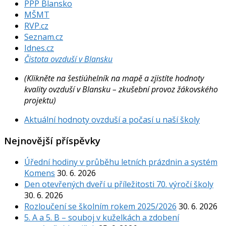
PPP Blansko
MŠMT
RVP.cz
Seznam.cz
Idnes.cz
Čistota ovzduší v Blansku
(Klikněte na šestiúhelník na mapě a zjistíte hodnoty
kvality ovzduší v Blansku – zkušební provoz žákovského
projektu)
Aktuální hodnoty ovzduší a počasí u naší školy
Nejnovější příspěvky
Úřední hodiny v průběhu letních prázdnin a systém
Komens
30. 6. 2026
Den otevřených dveří u příležitosti 70. výročí školy
30. 6. 2026
Rozloučení se školním rokem 2025/2026
30. 6. 2026
5. A a 5. B – souboj v kuželkách a zdobení