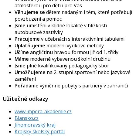
atmosférou pro děti i pro Vás
Věnujeme se
dětem nadaným i těm, které potřebují
povzbuzení a pomoc
Jsme
umístěni v klidné lokalitě v blízkosti
autobusové zastávky
Pracujeme
v učebnách s interaktivními tabulemi
Uplatňujeme
moderní výukové metody
Učíme
angličtinu hravou formou již od 1. třídy
Máme
moderně vybavenou školní družinu
Jsme
plně kvalifikovaný pedagogický sbor
Umožňujeme
na 2. stupni sportovní nebo jazykové
zaměření
Pořádáme
výměnné pobyty s partnery v zahraničí
Užitečné odkazy
www.impera-akademie.cz
Blansko.cz
Jihomoravský kraj
Krajský školský portál