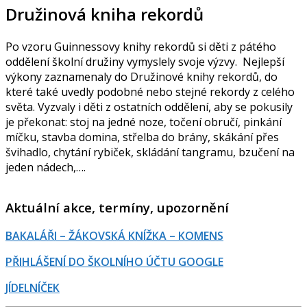
Družinová kniha rekordů
Po vzoru Guinnessovy knihy rekordů si děti z pátého
oddělení školní družiny vymyslely svoje výzvy. Nejlepší
výkony zaznamenaly do Družinové knihy rekordů, do
které také uvedly podobné nebo stejné rekordy z celého
světa. Vyzvaly i děti z ostatních oddělení, aby se pokusily
je překonat: stoj na jedné noze, točení obručí, pinkání
míčku, stavba domina, střelba do brány, skákání přes
švihadlo, chytání rybiček, skládání tangramu, bzučení na
jeden nádech,….
Aktuální akce, termíny, upozornění
BAKALÁŘI – ŽÁKOVSKÁ KNÍŽKA – KOMENS
PŘIHLÁŠENÍ DO ŠKOLNÍHO ÚČTU GOOGLE
JÍDELNÍČEK