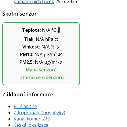
památečních triček
25. 6. 2026
Školní senzor
Teplota:
N/A
°C
🌡️
Tlak:
N/A
hPa
⚖️
Vlhkost:
N/A
%
💧
PM10:
N/A
µg/m³
🌿
PM2.5:
N/A
µg/m³
🌿
Mapa senzorů
Informace o senzoru
Základní informace
Přihlásit se
Zdroj kanálů (příspěvky)
Kanál komentářů
Česká lokalizace