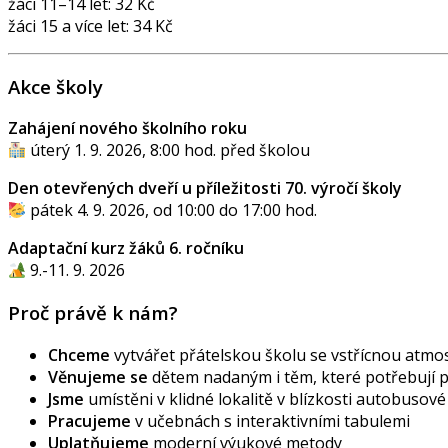
žáci 11–14 let: 32 Kč
žáci 15 a více let: 34 Kč
Akce školy
Zahájení nového školního roku
úterý 1. 9. 2026, 8:00 hod. před školou
Den otevřených dveří u příležitosti 70. výročí školy
pátek 4. 9. 2026, od 10:00 do 17:00 hod.
Adaptační kurz žáků 6. ročníku
9.-11. 9. 2026
Proč právě k nám?
Chceme
vytvářet přátelskou školu se vstřícnou atmos
Věnujeme se
dětem nadaným i těm, které potřebují
Jsme
umístěni v klidné lokalitě v blízkosti autobusov
Pracujeme
v učebnách s interaktivními tabulemi
Uplatňujeme
moderní výukové metody