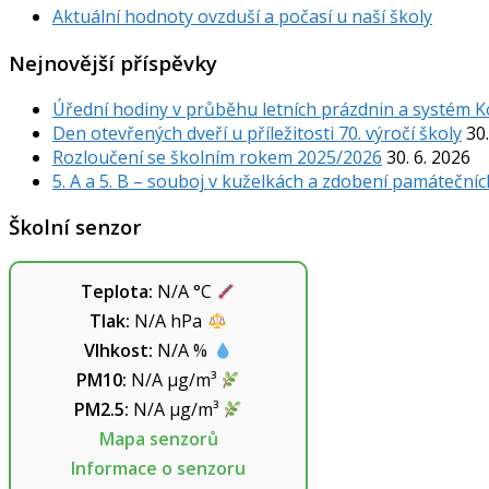
Aktuální hodnoty ovzduší a počasí u naší školy
Nejnovější příspěvky
Úřední hodiny v průběhu letních prázdnin a systém 
Den otevřených dveří u příležitosti 70. výročí školy
30.
Rozloučení se školním rokem 2025/2026
30. 6. 2026
5. A a 5. B – souboj v kuželkách a zdobení památečníc
Školní senzor
Teplota:
N/A
°C
Tlak:
N/A
hPa
Vlhkost:
N/A
%
PM10:
N/A
µg/m³
PM2.5:
N/A
µg/m³
Mapa senzorů
Informace o senzoru