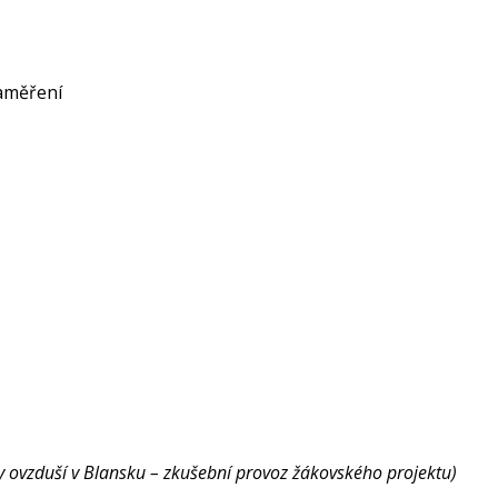
zaměření
ity ovzduší v Blansku – zkušební provoz žákovského projektu)