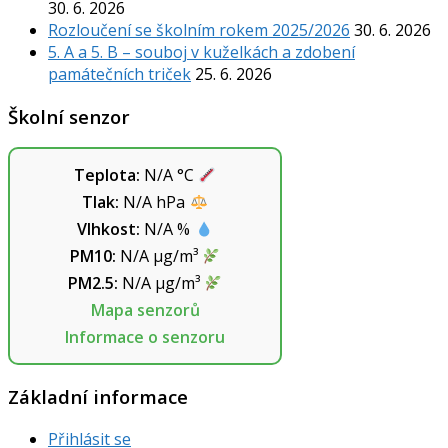
30. 6. 2026
Rozloučení se školním rokem 2025/2026
30. 6. 2026
5. A a 5. B – souboj v kuželkách a zdobení
památečních triček
25. 6. 2026
Školní senzor
Teplota:
N/A
°C
Tlak:
N/A
hPa
Vlhkost:
N/A
%
PM10:
N/A
µg/m³
PM2.5:
N/A
µg/m³
Mapa senzorů
Informace o senzoru
Základní informace
Přihlásit se