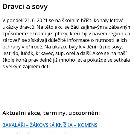
Dravci a sovy
V pondělí 21. 6. 2021 se na školním hřišti konaly letové
ukázky dravců. Na této akci se žáci zajímavým a zábavným
způsobem seznamují s ptáky, kteří žijí v našem regionu a
zároveň se získávají důležité informace o nutnosti jejich
ochrany v přírodě. Na ukázce byly k vidění různé sovy,
jestřáb, luňák, krkavec, sup, orel a další. Akce se na naší
škole koná pravidelně již mnoho let a pokaždé se setkala
s velkým zájmem dětí.
Aktuální akce, termíny, upozornění
BAKALÁŘI – ŽÁKOVSKÁ KNÍŽKA – KOMENS