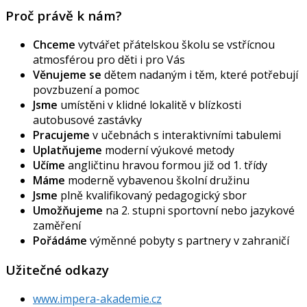
Proč právě k nám?
Chceme
vytvářet přátelskou školu se vstřícnou
atmosférou pro děti i pro Vás
Věnujeme se
dětem nadaným i těm, které potřebují
povzbuzení a pomoc
Jsme
umístěni v klidné lokalitě v blízkosti
autobusové zastávky
Pracujeme
v učebnách s interaktivními tabulemi
Uplatňujeme
moderní výukové metody
Učíme
angličtinu hravou formou již od 1. třídy
Máme
moderně vybavenou školní družinu
Jsme
plně kvalifikovaný pedagogický sbor
Umožňujeme
na 2. stupni sportovní nebo jazykové
zaměření
Pořádáme
výměnné pobyty s partnery v zahraničí
Užitečné odkazy
www.impera-akademie.cz