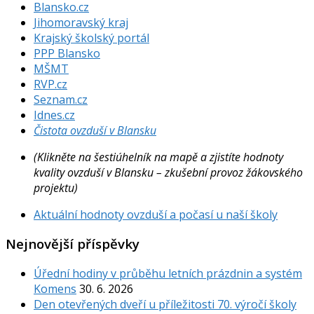
Blansko.cz
Jihomoravský kraj
Krajský školský portál
PPP Blansko
MŠMT
RVP.cz
Seznam.cz
Idnes.cz
Čistota ovzduší v Blansku
(Klikněte na šestiúhelník na mapě a zjistíte hodnoty
kvality ovzduší v Blansku – zkušební provoz žákovského
projektu)
Aktuální hodnoty ovzduší a počasí u naší školy
Nejnovější příspěvky
Úřední hodiny v průběhu letních prázdnin a systém
Komens
30. 6. 2026
Den otevřených dveří u příležitosti 70. výročí školy