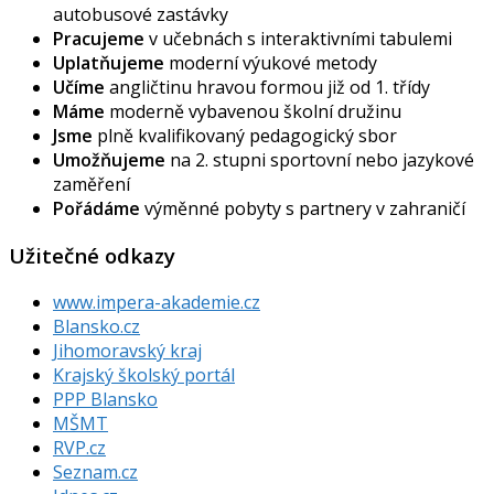
autobusové zastávky
Pracujeme
v učebnách s interaktivními tabulemi
Uplatňujeme
moderní výukové metody
Učíme
angličtinu hravou formou již od 1. třídy
Máme
moderně vybavenou školní družinu
Jsme
plně kvalifikovaný pedagogický sbor
Umožňujeme
na 2. stupni sportovní nebo jazykové
zaměření
Pořádáme
výměnné pobyty s partnery v zahraničí
Užitečné odkazy
www.impera-akademie.cz
Blansko.cz
Jihomoravský kraj
Krajský školský portál
PPP Blansko
MŠMT
RVP.cz
Seznam.cz