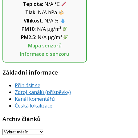
Teplota:
N/A
°C
Tlak:
N/A
hPa
Vlhkost:
N/A
%
PM10:
N/A
µg/m³
PM2.5:
N/A
µg/m³
Mapa senzorů
Informace o senzoru
Základní informace
Přihlásit se
Zdroj kanálů (příspěvky)
Kanál komentářů
Česká lokalizace
Archiv článků
Archiv