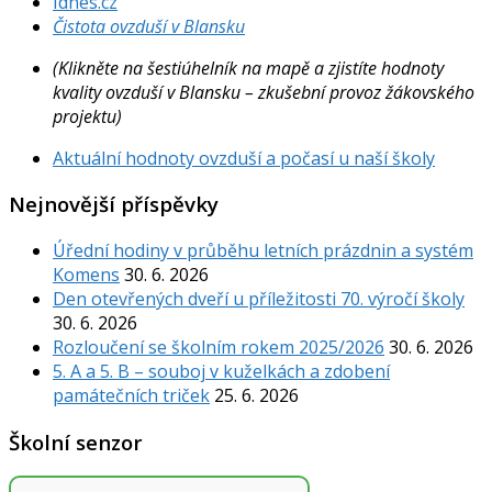
Idnes.cz
Čistota ovzduší v Blansku
(Klikněte na šestiúhelník na mapě a zjistíte hodnoty
kvality ovzduší v Blansku – zkušební provoz žákovského
projektu)
Aktuální hodnoty ovzduší a počasí u naší školy
Nejnovější příspěvky
Úřední hodiny v průběhu letních prázdnin a systém
Komens
30. 6. 2026
Den otevřených dveří u příležitosti 70. výročí školy
30. 6. 2026
Rozloučení se školním rokem 2025/2026
30. 6. 2026
5. A a 5. B – souboj v kuželkách a zdobení
památečních triček
25. 6. 2026
Školní senzor