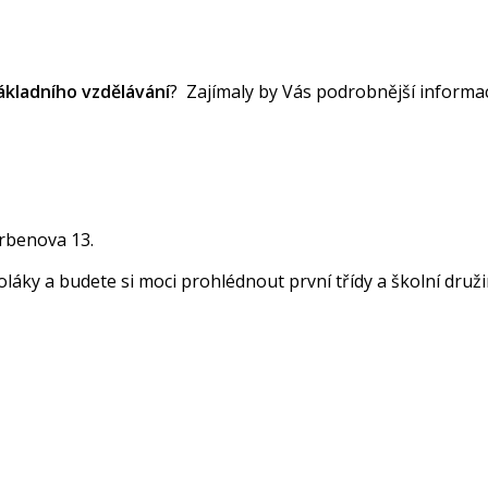
ákladního vzdělávání
? Zajímaly by Vás podrobnější informa
Erbenova 13.
enší školáky a budete si moci prohlédnout první tř