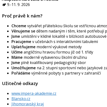
🏕️ 9.-11. 9. 2026
Proč právě k nám?
Chceme
vytvářet přátelskou školu se vstřícnou atmos
Věnujeme se
dětem nadaným i těm, které potřebují
Jsme
umístěni v klidné lokalitě v blízkosti autobusov
Pracujeme
v učebnách s interaktivními tabulemi
Uplatňujeme
moderní výukové metody
Učíme
angličtinu hravou formou již od 1. třídy
Máme
moderně vybavenou školní družinu
Jsme
plně kvalifikovaný pedagogický sbor
Umožňujeme
na 2. stupni sportovní nebo jazykové 
Pořádáme
výměnné pobyty s partnery v zahraničí
Užitečné odkazy
www.impera-akademie.cz
Blansko.cz
Jihomoravský kraj