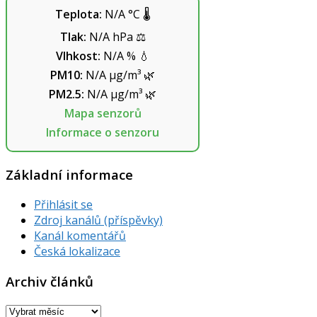
Teplota:
N/A
°C
🌡️
Tlak:
N/A
hPa
⚖️
Vlhkost:
N/A
%
💧
PM10:
N/A
µg/m³
🌿
PM2.5:
N/A
µg/m³
🌿
Mapa senzorů
Informace o senzoru
Základní informace
Přihlásit se
Zdroj kanálů (příspěvky)
Kanál komentářů
Česká lokalizace
Archiv článků
Archiv