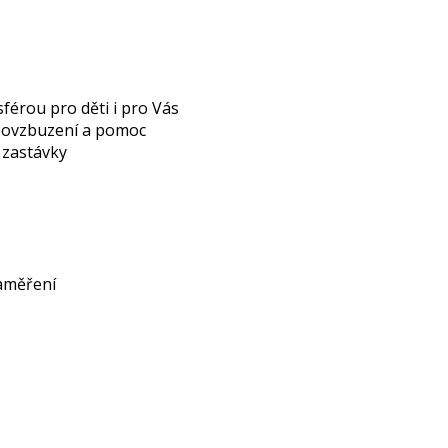
férou pro děti i pro Vás
 povzbuzení a pomoc
é zastávky
zaměření