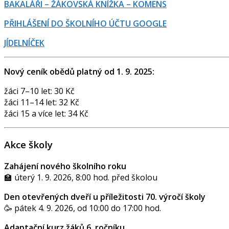
BAKALÁŘI – ŽÁKOVSKÁ KNÍŽKA – KOMENS
PŘIHLÁŠENÍ DO ŠKOLNÍHO ÚČTU GOOGLE
JÍDELNÍČEK
Nový ceník obědů platný od 1. 9. 2025:
žáci 7–10 let: 30 Kč
žáci 11–14 let: 32 Kč
žáci 15 a více let: 34 Kč
Akce školy
Zahájení nového školního roku
🏫 úterý 1. 9. 2026, 8:00 hod. před školou
Den otevřených dveří u příležitosti 70. výročí školy
🥳 pátek 4. 9. 2026, od 10:00 do 17:00 hod.
Adaptační kurz žáků 6. ročníku