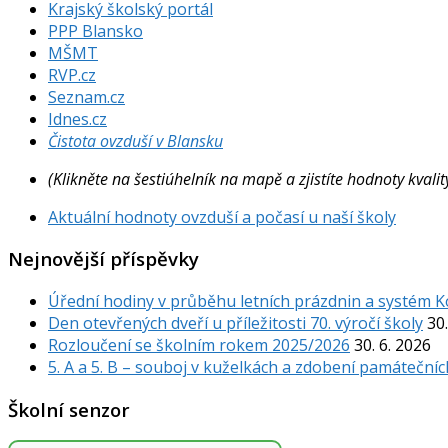
Krajský školský portál
PPP Blansko
MŠMT
RVP.cz
Seznam.cz
Idnes.cz
Čistota ovzduší v Blansku
(Klikněte na šestiúhelník na mapě a zjistíte hodnoty kval
Aktuální hodnoty ovzduší a počasí u naší školy
Nejnovější příspěvky
Úřední hodiny v průběhu letních prázdnin a systém 
Den otevřených dveří u příležitosti 70. výročí školy
30.
Rozloučení se školním rokem 2025/2026
30. 6. 2026
5. A a 5. B – souboj v kuželkách a zdobení památečníc
Školní senzor