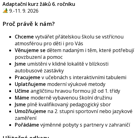
Adaptační kurz žáků 6. ročníku
9.-11. 9. 2026
Proč právě k nám?
Chceme
vytvářet přátelskou školu se vstřícnou
atmosférou pro děti i pro Vás
Věnujeme se
dětem nadaným i těm, které potřebují
povzbuzení a pomoc
Jsme
umístěni v klidné lokalitě v blízkosti
autobusové zastávky
Pracujeme
v učebnách s interaktivními tabulemi
Uplatňujeme
moderní výukové metody
Učíme
angličtinu hravou formou již od 1. třídy
Máme
moderně vybavenou školní družinu
Jsme
plně kvalifikovaný pedagogický sbor
Umožňujeme
na 2. stupni sportovní nebo jazykové
zaměření
Pořádáme
výměnné pobyty s partnery v zahraničí
Užitečné odkazy