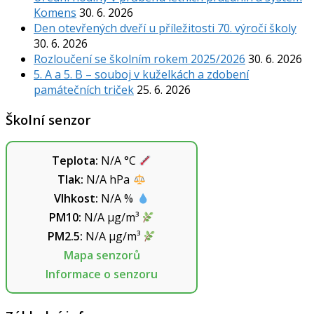
Komens
30. 6. 2026
Den otevřených dveří u příležitosti 70. výročí školy
30. 6. 2026
Rozloučení se školním rokem 2025/2026
30. 6. 2026
5. A a 5. B – souboj v kuželkách a zdobení
památečních triček
25. 6. 2026
Školní senzor
Teplota:
N/A
°C
Tlak:
N/A
hPa
Vlhkost:
N/A
%
PM10:
N/A
µg/m³
PM2.5:
N/A
µg/m³
Mapa senzorů
Informace o senzoru