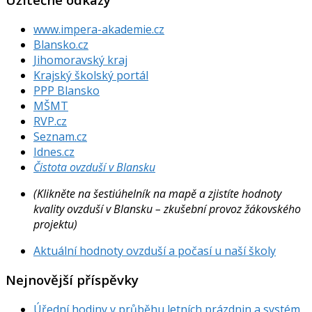
www.impera-akademie.cz
Blansko.cz
Jihomoravský kraj
Krajský školský portál
PPP Blansko
MŠMT
RVP.cz
Seznam.cz
Idnes.cz
Čistota ovzduší v Blansku
(Klikněte na šestiúhelník na mapě a zjistíte hodnoty
kvality ovzduší v Blansku – zkušební provoz žákovského
projektu)
Aktuální hodnoty ovzduší a počasí u naší školy
Nejnovější příspěvky
Úřední hodiny v průběhu letních prázdnin a systém