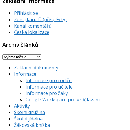
Základní informace
Přihlásit se
Zdroj kanálů (příspěvky)
Kanál komentářů
Česká lokalizace
Archiv článků
Archiv
článků
Základní dokumenty
Informace
Informace pro rodiče
Informace pro učitele
Informace pro žáky
Google Workspace pro vzdělávání
Aktivity
Školní družina
Školní jídelna
Žákovská knížka