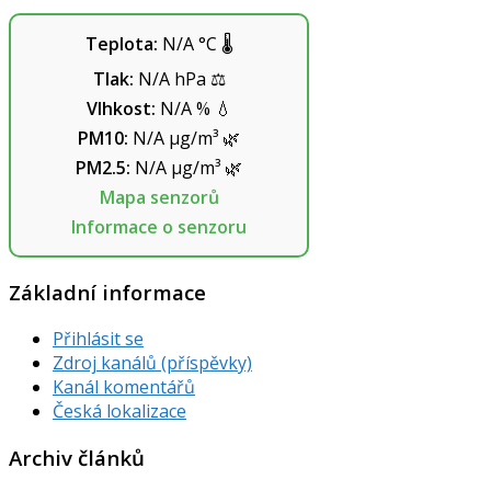
Teplota:
N/A
°C
🌡️
Tlak:
N/A
hPa
⚖️
Vlhkost:
N/A
%
💧
PM10:
N/A
µg/m³
🌿
PM2.5:
N/A
µg/m³
🌿
Mapa senzorů
Informace o senzoru
Základní informace
Přihlásit se
Zdroj kanálů (příspěvky)
Kanál komentářů
Česká lokalizace
Archiv článků