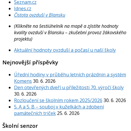
Seznam.cz
Idnes.cz
Čistota ovzduší v Blansku
(Klikněte na šestiúhelník na mapě a zjistíte hodnoty
kvality ovzduší v Blansku – zkušební provoz žákovského
projektu)
Aktuální hodnoty ovzduší a počasí u naší školy
Nejnovější příspěvky
Úřední hodiny v průběhu letních prázdnin a systém
Komens
30. 6. 2026
Den otevřených dveří u příležitosti 70. výročí školy
30. 6. 2026
Rozloučení se školním rokem 2025/2026
30. 6. 2026
5. A a 5. B – souboj v kuželkách a zdobení
památečních triček
25. 6. 2026
Školní senzor