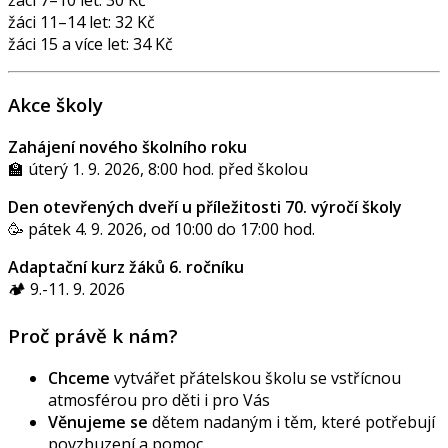
žáci 7–10 let: 30 Kč
žáci 11–14 let: 32 Kč
žáci 15 a více let: 34 Kč
Akce školy
Zahájení nového školního roku
🏫 úterý 1. 9. 2026, 8:00 hod. před školou
Den otevřených dveří u příležitosti 70. výročí školy
🥳 pátek 4. 9. 2026, od 10:00 do 17:00 hod.
Adaptační kurz žáků 6. ročníku
🏕️ 9.-11. 9. 2026
Proč právě k nám?
Chceme
vytvářet přátelskou školu se vstřícnou
atmosférou pro děti i pro Vás
Věnujeme se
dětem nadaným i těm, které potřebují
povzbuzení a pomoc