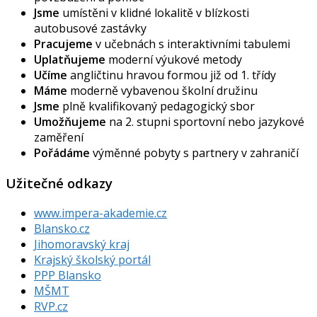
Jsme
umístěni v klidné lokalitě v blízkosti
autobusové zastávky
Pracujeme
v učebnách s interaktivními tabulemi
Uplatňujeme
moderní výukové metody
Učíme
angličtinu hravou formou již od 1. třídy
Máme
moderně vybavenou školní družinu
Jsme
plně kvalifikovaný pedagogický sbor
Umožňujeme
na 2. stupni sportovní nebo jazykové
zaměření
Pořádáme
výměnné pobyty s partnery v zahraničí
Užitečné odkazy
www.impera-akademie.cz
Blansko.cz
Jihomoravský kraj
Krajský školský portál
PPP Blansko
MŠMT
RVP.cz