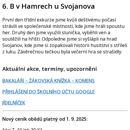
6. B v Hamrech u Svojanova
První den třídní exkurze jsme kvůli deštivému počasí
strávili ve společenské místnosti, kde jsme hráli spoustu
her. Druhý den jsme využili sluníčka, vyběhli ven a
soutěžili na hřišti. Odpoledne jsme si vyšlápli na hrad
Svojanov, kde jsme si zopakovali historii husitství s stříleli
z luku. Závěrečnou tečkou byla večerní hra se strašidly.
Aktuální akce, termíny, upozornění
BAKALÁŘI – ŽÁKOVSKÁ KNÍŽKA – KOMENS
PŘIHLÁŠENÍ DO ŠKOLNÍHO ÚČTU GOOGLE
JÍDELNÍČEK
Nový ceník obědů platný od 1. 9. 2025: