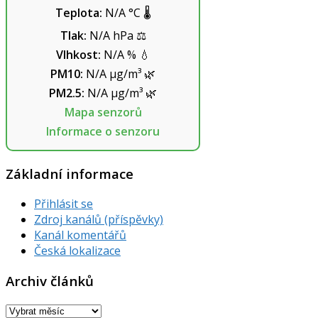
Teplota:
N/A
°C
🌡️
Tlak:
N/A
hPa
⚖️
Vlhkost:
N/A
%
💧
PM10:
N/A
µg/m³
🌿
PM2.5:
N/A
µg/m³
🌿
Mapa senzorů
Informace o senzoru
Základní informace
Přihlásit se
Zdroj kanálů (příspěvky)
Kanál komentářů
Česká lokalizace
Archiv článků
Archiv