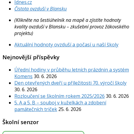
Idnes.cz
Čistota ovzduší v Blansku
(Klikněte na šestiúhelník na mapě a zjistíte hodnoty
kvality ovzduší v Blansku – zkušební provoz žákovského
projektu)
Aktuální hodnoty ovzduší a počasí u naší školy
Nejnovější příspěvky
Úřední hodiny v průběhu letních prázdnin a systém
Komens
30. 6. 2026
Den otevřených dveří u příležitosti 70. výročí školy
30. 6. 2026
Rozloučení se školním rokem 2025/2026
30. 6. 2026
5. A a 5. B – souboj v kuželkách a zdobení
památečních triček
25. 6. 2026
Školní senzor