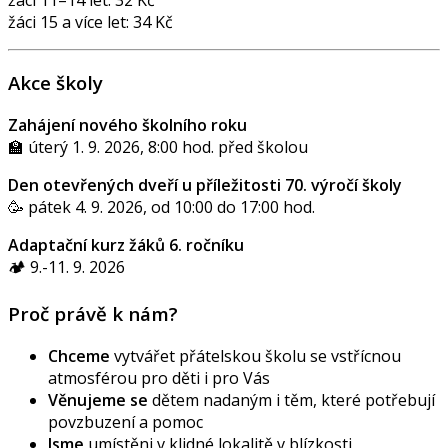
žáci 11–14 let: 32 Kč
žáci 15 a více let: 34 Kč
Akce školy
Zahájení nového školního roku
🏫 úterý 1. 9. 2026, 8:00 hod. před školou
Den otevřených dveří u příležitosti 70. výročí školy
🥳 pátek 4. 9. 2026, od 10:00 do 17:00 hod.
Adaptační kurz žáků 6. ročníku
🏕️ 9.-11. 9. 2026
Proč právě k nám?
Chceme
vytvářet přátelskou školu se vstřícnou
atmosférou pro děti i pro Vás
Věnujeme se
dětem nadaným i těm, které potřebují
povzbuzení a pomoc
Jsme
umístěni v klidné lokalitě v blízkosti