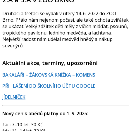
Druháci a třeťáci se vydali v úterý 14. 6. 2022 do ZOO
Brno. Přálo nám nejenom počasí, ale také ochota zvířátek
se ukázat. Velký zážitek děti měly z vlčích mláďat, psounů,
tropického pavilonu, ledního medvěda, a lachtana.
Největší radost nám udělal medvěd hnědý a nákup
suvenýrů.
Aktuální akce, termíny, upozornění
BAKALÁŘI – ŽÁKOVSKÁ KNÍŽKA – KOMENS
PŘIHLÁŠENÍ DO ŠKOLNÍHO ÚČTU GOOGLE
JÍDELNÍČEK
Nový ceník obědů platný od 1. 9. 2025:
žáci 7–10 let: 30 Kč