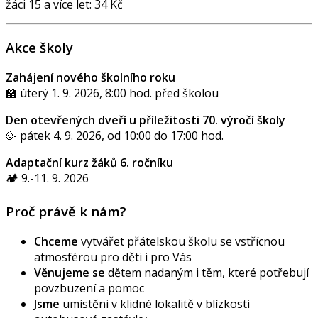
žáci 15 a více let: 34 Kč
Akce školy
Zahájení nového školního roku
🏫 úterý 1. 9. 2026, 8:00 hod. před školou
Den otevřených dveří u příležitosti 70. výročí školy
🥳 pátek 4. 9. 2026, od 10:00 do 17:00 hod.
Adaptační kurz žáků 6. ročníku
🏕️ 9.-11. 9. 2026
Proč právě k nám?
Chceme
vytvářet přátelskou školu se vstřícnou
atmosférou pro děti i pro Vás
Věnujeme se
dětem nadaným i těm, které potřebují
povzbuzení a pomoc
Jsme
umístěni v klidné lokalitě v blízkosti