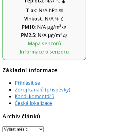
Teplota:
N/A
°C
🌡️
Tlak:
N/A
hPa
⚖️
Vlhkost:
N/A
%
💧
PM10:
N/A
µg/m³
🌿
PM2.5:
N/A
µg/m³
🌿
Mapa senzorů
Informace o senzoru
Základní informace
Přihlásit se
Zdroj kanálů (příspěvky)
Kanál komentářů
Česká lokalizace
Archiv článků
Archiv
článků