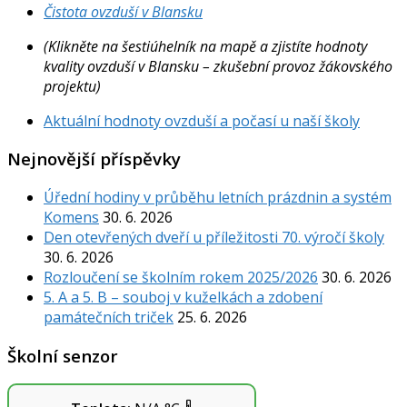
Čistota ovzduší v Blansku
(Klikněte na šestiúhelník na mapě a zjistíte hodnoty
kvality ovzduší v Blansku – zkušební provoz žákovského
projektu)
Aktuální hodnoty ovzduší a počasí u naší školy
Nejnovější příspěvky
Úřední hodiny v průběhu letních prázdnin a systém
Komens
30. 6. 2026
Den otevřených dveří u příležitosti 70. výročí školy
30. 6. 2026
Rozloučení se školním rokem 2025/2026
30. 6. 2026
5. A a 5. B – souboj v kuželkách a zdobení
památečních triček
25. 6. 2026
Školní senzor