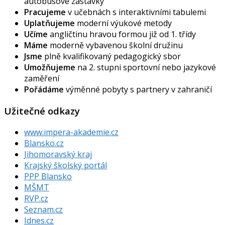
autobusové zastávky
Pracujeme
v učebnách s interaktivními tabulemi
Uplatňujeme
moderní výukové metody
Učíme
angličtinu hravou formou již od 1. třídy
Máme
moderně vybavenou školní družinu
Jsme
plně kvalifikovaný pedagogický sbor
Umožňujeme
na 2. stupni sportovní nebo jazykové
zaměření
Pořádáme
výměnné pobyty s partnery v zahraničí
Užitečné odkazy
www.impera-akademie.cz
Blansko.cz
Jihomoravský kraj
Krajský školský portál
PPP Blansko
MŠMT
RVP.cz
Seznam.cz
Idnes.cz